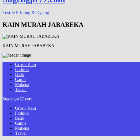
Textile Printing & Dyeing
KAIN MURAH JABABEKA
KAIN MURAH JABABEKA
Grosir Kain
Fashion
Batik
Gamis
Mukena
Travel
Sugengpr77.com
Grosir Kain
Fashion
Batik
Gamis
Mukena
Travel