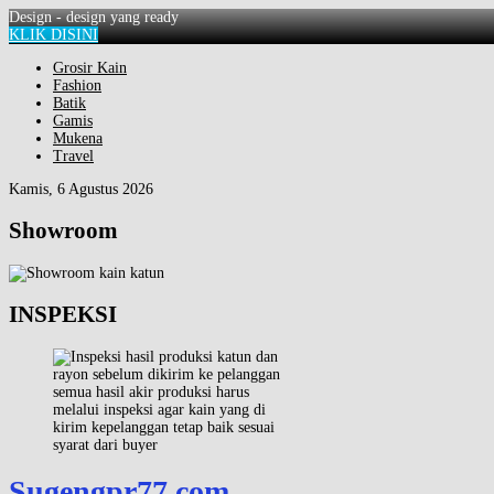
Design - design yang ready
KLIK DISINI
Grosir Kain
Fashion
Batik
Gamis
Mukena
Travel
Kamis, 6 Agustus 2026
Showroom
INSPEKSI
semua hasil akir produksi harus
melalui inspeksi agar kain yang di
kirim kepelanggan tetap baik sesuai
syarat dari buyer
Sugengpr77.com