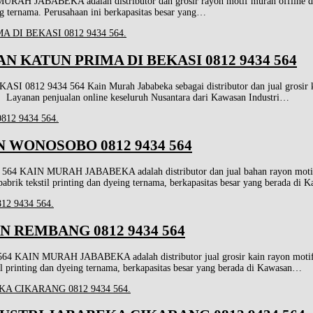
EKA adalah distributor dan grosir rayon motif murah offline di Bekasi
ing ternama. Perusahaan ini berkapasitas besar yang…
 KATUN PRIMA DI BEKASI 0812 9434 564
34 564 Kain Murah Jababeka sebagai distributor dan jual grosir kain b
e. Layanan penjualan online keseluruh Nusantara dari Kawasan Industri…
 WONOSOBO 0812 9434 564
URAH JABABEKA adalah distributor dan jual bahan rayon motif murah 
pabrik tekstil printing dan dyeing ternama, berkapasitas besar yang berada di
 REMBANG 0812 9434 564
URAH JABABEKA adalah distributor jual grosir kain rayon motif murah
til printing dan dyeing ternama, berkapasitas besar yang berada di Kawasan…