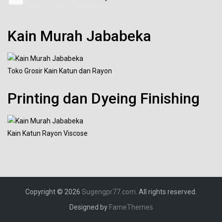
Navigasi
pos
Kain Murah Jababeka
Toko Grosir Kain Katun dan Rayon
Printing dan Dyeing Finishing
Kain Katun Rayon Viscose
Copyright © 2026
Sugengpr77.com
. All rights reserved.
Designed by
FameThemes